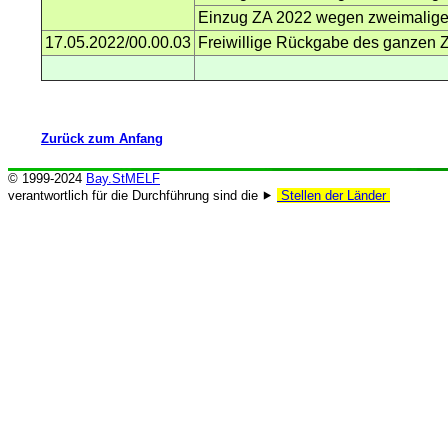
Einzug ZA 2022 wegen zweimaliger
17.05.2022/00.00.03
Freiwillige Rückgabe des ganzen 
Zurück zum Anfang
© 1999-2024
Bay.StMELF
verantwortlich für die Durchführung sind die ⯈
Stellen der Länder